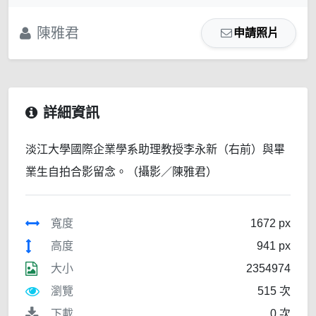
陳雅君
申請照片
詳細資訊
淡江大學國際企業學系助理教授李永新（右前）與畢
業生自拍合影留念。（攝影／陳雅君）
寬度
1672 px
高度
941 px
大小
2354974
瀏覽
515 次
下載
0 次