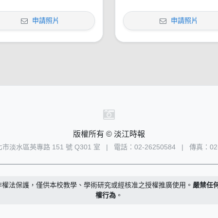
申請照片
申請照片
版權所有 © 淡江時報
新北市淡水區英專路 151 號 Q301 室
|
電話：02-26250584
|
傳真：02-
作權法保護，僅供本校教學、學術研究或經核准之授權推廣使用。
嚴禁任
權行為
。