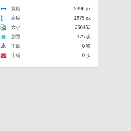
寬度
2396 px
高度
1675 px
大小
358453
瀏覽
175 次
下載
0 次
申請
0 次