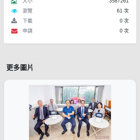
大小
3587261
瀏覽
61 次
下載
0 次
申請
0 次
更多圖片