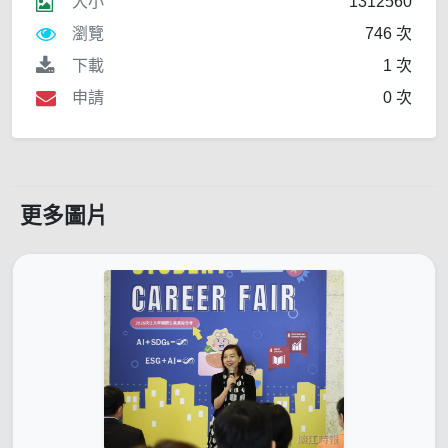
大小
1312560
瀏覽
746 次
下載
1 次
申請
0 次
更多圖片