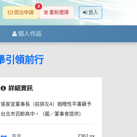
0
提出申請
重新選擇
登入
個人作品
舉引領前行
詳細資訊
張家宜董事長（前排左4）捐贈性平書籍予
台北市百齡高中。（圖／董事會提供）
寬度
2362 px