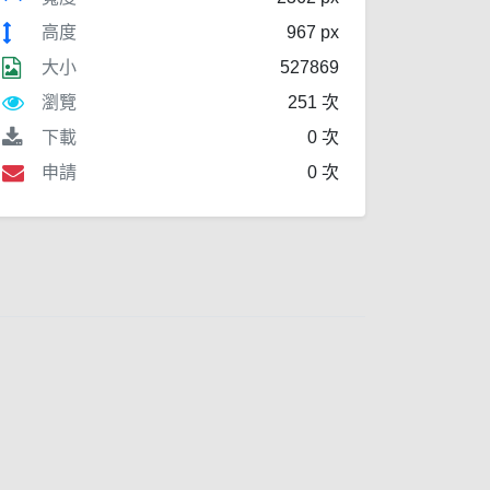
高度
967 px
大小
527869
瀏覽
251 次
下載
0 次
申請
0 次