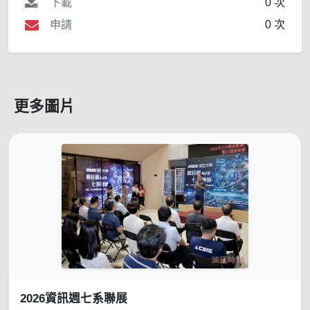
下載
0 次
申請
0 次
更多圖片
2026資訊週七系聯展