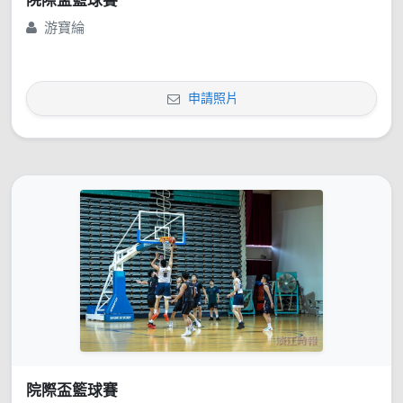
院際盃籃球賽
游寶綸
申請照片
院際盃籃球賽