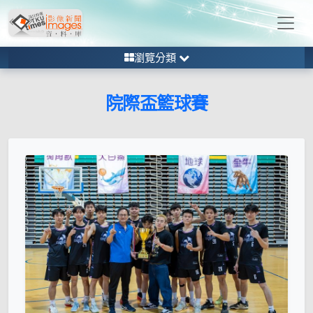
瀏覽分類
院際盃籃球賽