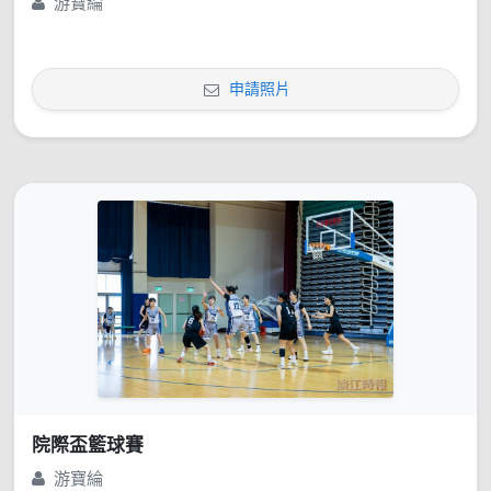
游寶綸
申請照片
院際盃籃球賽
游寶綸