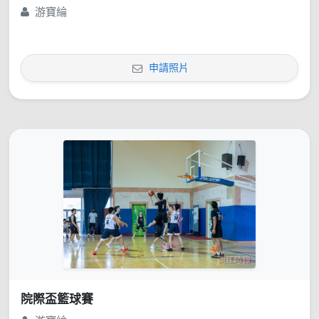
游寶綸
申請照片
院際盃籃球賽