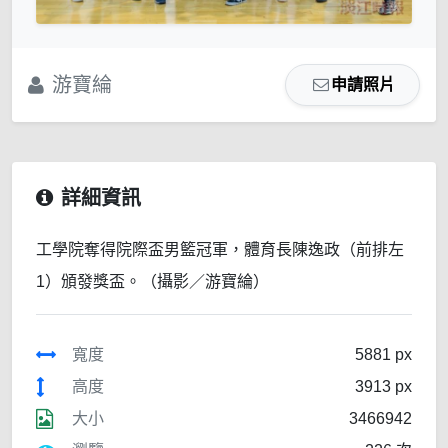
游寶綸
申請照片
詳細資訊
工學院奪得院際盃男籃冠軍，體育長陳逸政（前排左
1）頒發獎盃。（攝影／游寶綸）
寬度
5881 px
高度
3913 px
大小
3466942