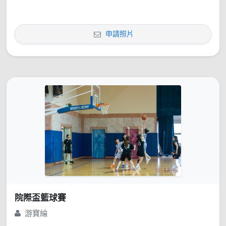
申請照片
院際盃籃球賽
游寶綸