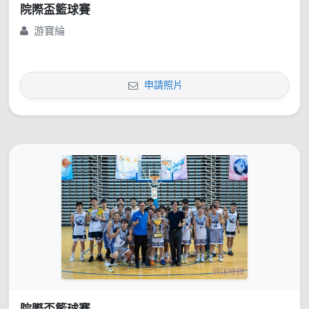
院際盃籃球賽
游寶綸
申請照片