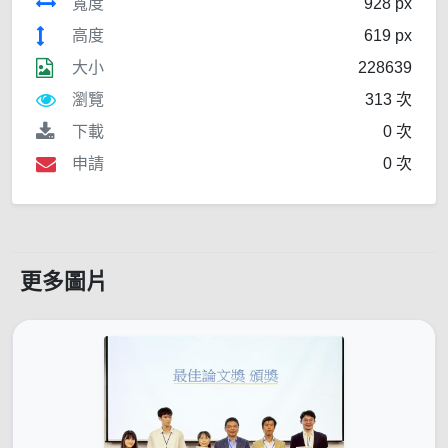
寬度
928 px
高度
619 px
大小
228639
瀏覽
313 次
下載
0 次
申請
0 次
更多圖片