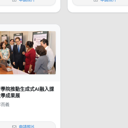
學院推動生成式AI融入課
教學成果展
李而義
申請照片