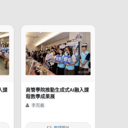
入課
商管學院推動生成式AI融入課
程教學成果展
李而義
申請照片