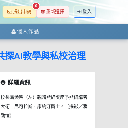
0
提出申請
重新選擇
登入
個人作品
共探AI教學與私校治理
詳細資訊
校長葛煥昭（左）親贈熊貓獎座予熊貓講者
大衛．尼可拉斯．康納汀爵士。（攝影／潘
劭愷）