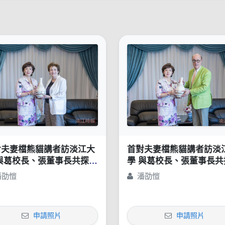
對夫妻檔熊貓講者訪淡江大
首對夫妻檔熊貓講者訪淡
與葛校長、張董事長共探AI
學 與葛校長、張董事長共
學與私校治理
教學與私校治理
潘劭愷
潘劭愷
申請照片
申請照片