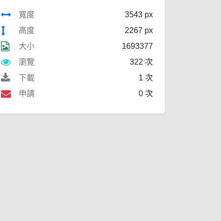
寬度
3543 px
高度
2267 px
大小
1693377
瀏覽
322 次
下載
1 次
申請
0 次