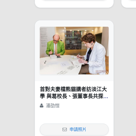
首對夫妻檔熊貓講者訪淡江大
學 與葛校長、張董事長共探AI
教學與私校治理
潘劭愷
申請照片