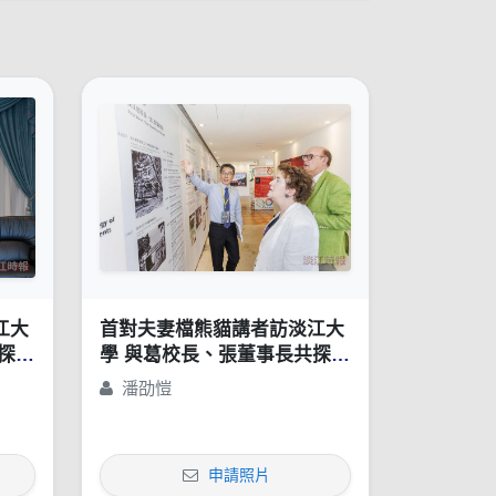
江大
首對夫妻檔熊貓講者訪淡江大
探AI
學 與葛校長、張董事長共探AI
教學與私校治理
潘劭愷
申請照片