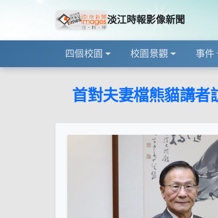
淡江時報影像新聞
四個校園
校園景觀
事件
首對夫妻檔熊貓講者訪