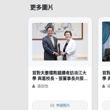
更多圖片
首對夫妻檔熊貓講者訪淡江大
首
學 與葛校長、張董事長共探AI
學 
教學與私校治理
教
潘劭愷
申請照片