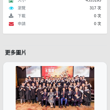
大小
4535193
瀏覽
317 次
下載
0 次
申請
0 次
更多圖片