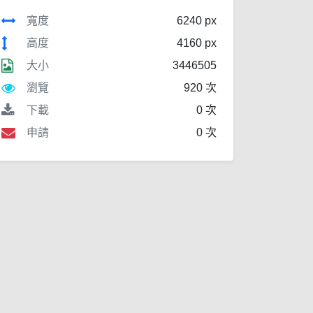
寬度
6240 px
高度
4160 px
大小
3446505
瀏覽
920 次
下載
0 次
申請
0 次