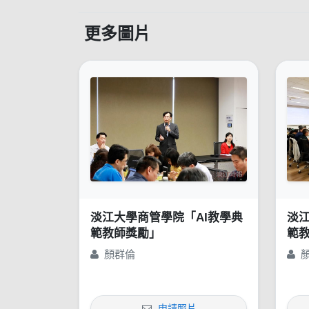
更多圖片
淡江大學商管學院「AI教學典
淡江
範教師獎勵」
範
顏群倫
申請照片