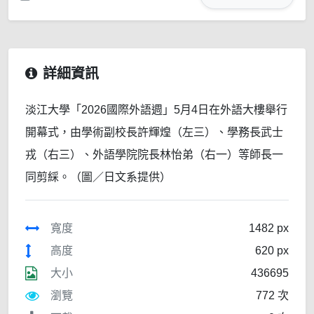
詳細資訊
淡江大學「2026國際外語週」5月4日在外語大樓舉行
開幕式，由學術副校長許輝煌（左三）、學務長武士
戎（右三）、外語學院院長林怡弟（右一）等師長一
同剪綵。（圖／日文系提供）
寬度
1482 px
高度
620 px
大小
436695
瀏覽
772 次