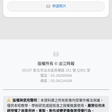
申請照片
版權所有 © 淡江時報
25137 新北市淡水區英專路 151 號 Q301 室
電話：02-26250584
傳真：02-26214169
版權與使用聲明：
本資料庫之所有影像均受著作權法保護，
僅供本校教學、學術研究或經核准之授權推廣使用。
嚴禁任何未
經授權之商業用途、重製、散布或變更圖像等侵權行為
。