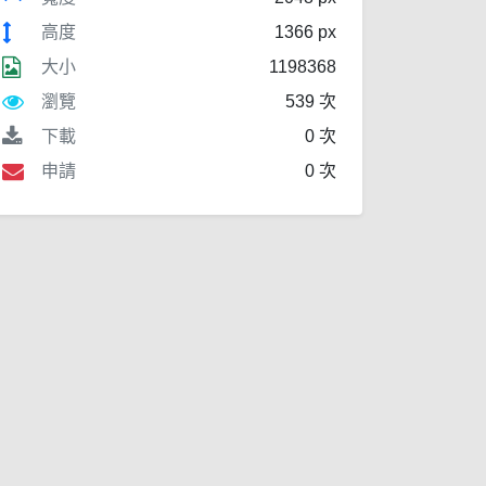
高度
1366 px
大小
1198368
瀏覽
539 次
下載
0 次
申請
0 次