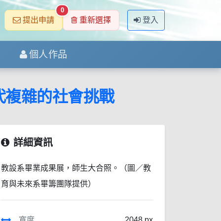
0
提出申請
重新選擇
登入
個人作品
代複雜的社會挑戰
詳細資訊
教設系畢業成果展，師生大合照。（圖／教
育與未來系畢籌團隊提供）
寬度
2048 px