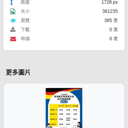
高度
1728 px
大小
361235
瀏覽
385 次
下載
0 次
申請
0 次
更多圖片