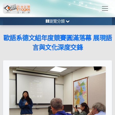
瀏覽分類
歐語系德文組年度競賽圓滿落幕 展現語
言與文化深度交鋒