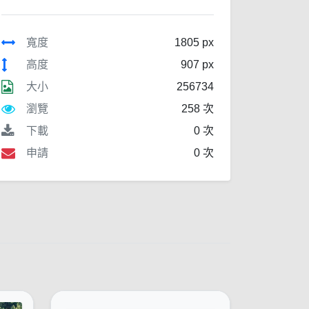
寬度
1805 px
高度
907 px
大小
256734
瀏覽
258 次
下載
0 次
申請
0 次