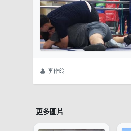
李作皊
更多圖片