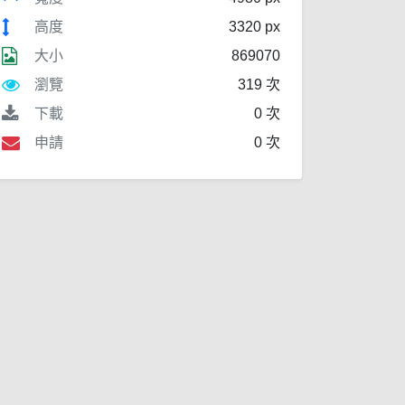
高度
3320 px
大小
869070
瀏覽
319 次
下載
0 次
申請
0 次