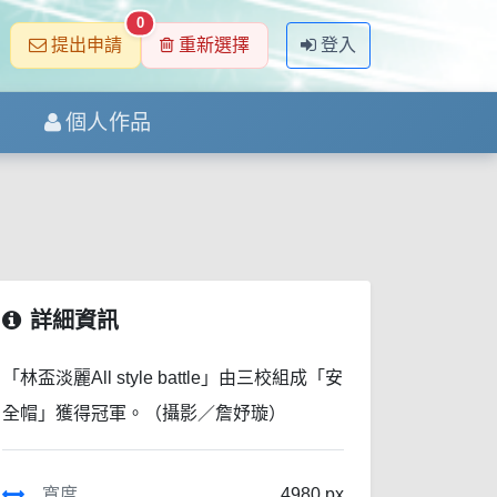
0
提出申請
重新選擇
登入
個人作品
詳細資訊
「林盃淡麗All style battle」由三校組成「安
全帽」獲得冠軍。（攝影／詹妤璇）
寬度
4980 px