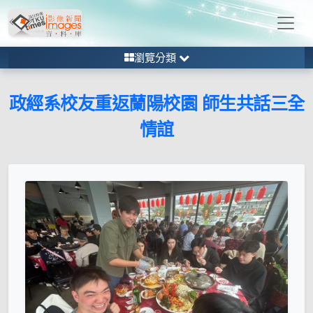
瀏覽分類
政經系校友重返蘭陽校園 師生共話三全
情誼