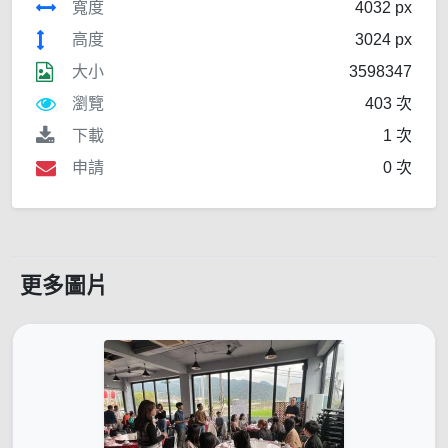
寬度
4032 px
高度
3024 px
大小
3598347
瀏覽
403 次
下載
1 次
申請
0 次
更多圖片