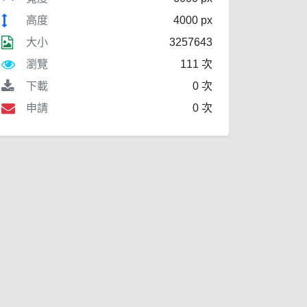
高度
4000 px
大小
3257643
瀏覽
111 次
下載
0 次
申請
0 次