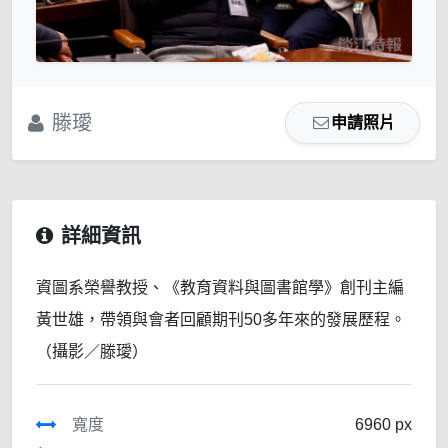
滕璦
申請照片
詳細資訊
資圖系榮譽教授、《教育資料與圖書館學》創刊主編
黃世雄，帶領與會者回顧期刊50多年來的發展歷程。
（攝影／滕璦）
寬度
6960 px