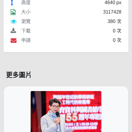
高度
4640 px
大小
3117428
瀏覽
380 次
下載
0 次
申請
0 次
更多圖片