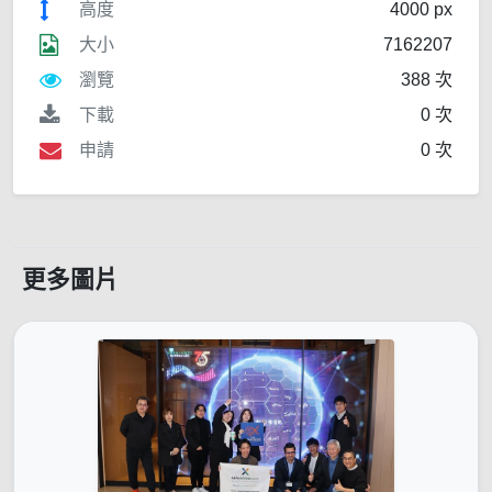
高度
4000 px
大小
7162207
瀏覽
388 次
下載
0 次
申請
0 次
更多圖片