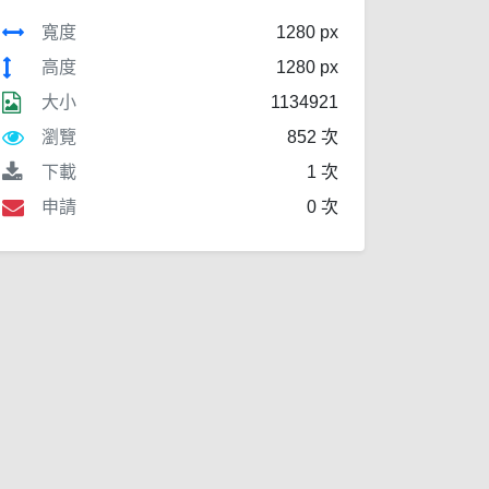
寬度
1280 px
高度
1280 px
大小
1134921
瀏覽
852 次
下載
1 次
申請
0 次