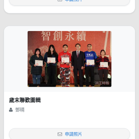
歲末聯歡圖輯
鄧晴
申請照片