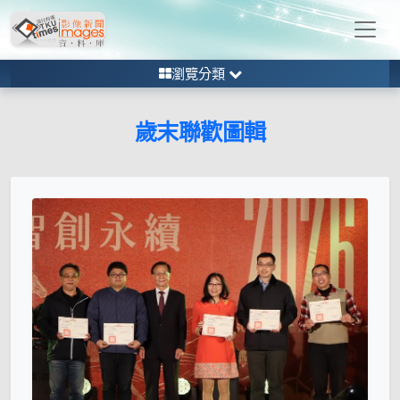
瀏覽分類
歲末聯歡圖輯