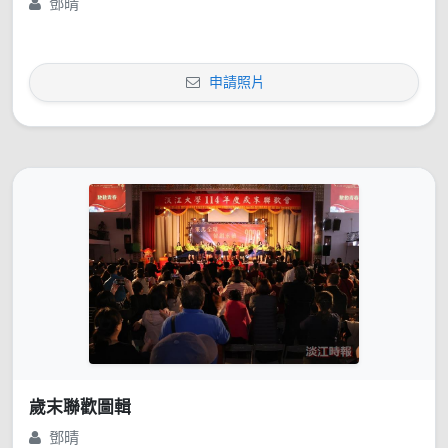
鄧晴
申請照片
歲末聯歡圖輯
鄧晴