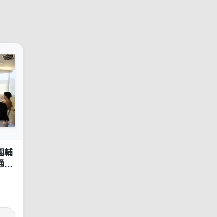
園輔
通策