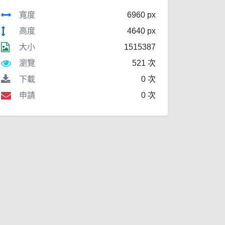
寬度
6960 px
高度
4640 px
大小
1515387
瀏覽
521 次
下載
0 次
申請
0 次