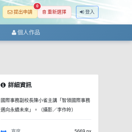
0
提出申請
重新選擇
登入
個人作品
詳細資訊
國際事務副校長陳小雀主講「智領國際事務
邁向永續未來」。（攝影／李作皊）
寬度
5669 px