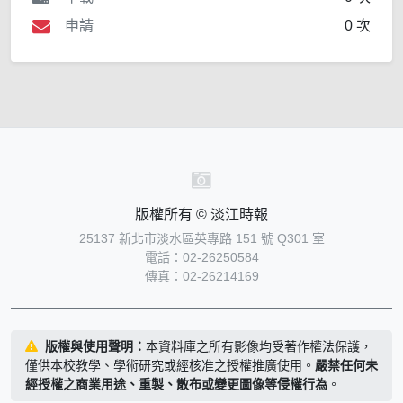
申請
0 次
版權所有 © 淡江時報
25137 新北市淡水區英專路 151 號 Q301 室
電話：02-26250584
傳真：02-26214169
版權與使用聲明：
本資料庫之所有影像均受著作權法保護，
僅供本校教學、學術研究或經核准之授權推廣使用。
嚴禁任何未
經授權之商業用途、重製、散布或變更圖像等侵權行為
。