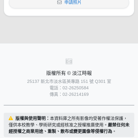
申請照片
版權所有 © 淡江時報
25137 新北市淡水區英專路 151 號 Q301 室
電話：02-26250584
傳真：02-26214169
版權與使用聲明：
本資料庫之所有影像均受著作權法保護，
僅供本校教學、學術研究或經核准之授權推廣使用。
嚴禁任何未
經授權之商業用途、重製、散布或變更圖像等侵權行為
。