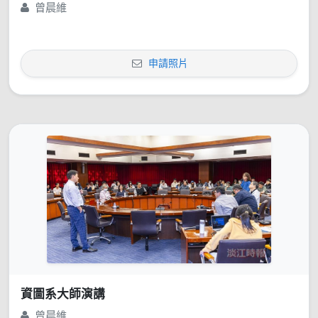
曾晨維
申請照片
資圖系大師演講
曾晨維