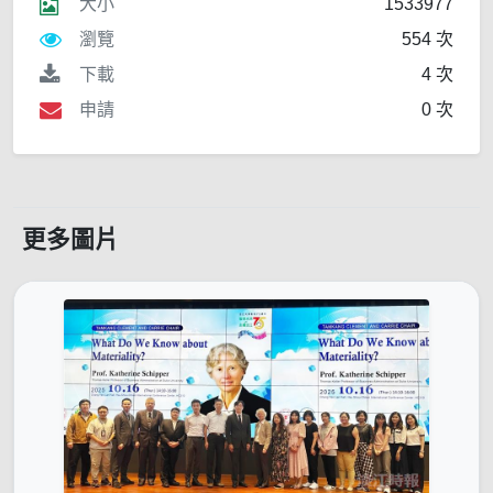
大小
1533977
瀏覽
554 次
下載
4 次
申請
0 次
更多圖片