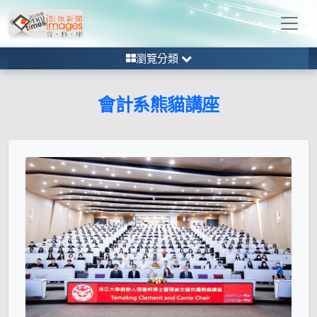
瀏覽分類
會計系熊貓講座