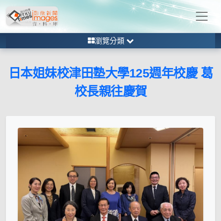
瀏覽分類
日本姐妹校津田塾大學125週年校慶 葛
校長親往慶賀