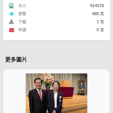
大小
914576
瀏覽
480 次
下載
1 次
申請
0 次
更多圖片