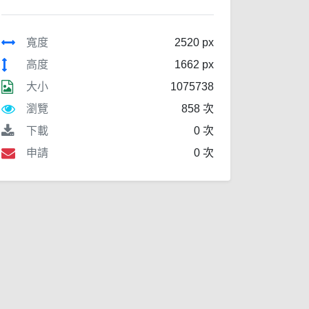
寬度
2520 px
高度
1662 px
大小
1075738
瀏覽
858 次
下載
0 次
申請
0 次