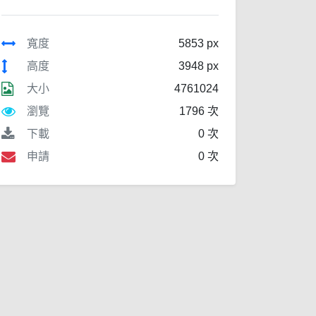
寬度
5853 px
高度
3948 px
大小
4761024
瀏覽
1796 次
下載
0 次
申請
0 次