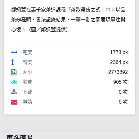
鄭姵萱在裏千家茶道課程「茶歌舞伎之式」中，以品
茶辨種類、書法記錄結果，一筆一劃之間展現專注與
心境。（圖／鄭姵萱提供）
寬度
1773 px
高度
2364 px
大小
2773892
瀏覽
905 次
下載
0 次
申請
0 次
更多圖片