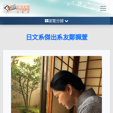
瀏覽分類
日文系傑出系友鄭姵萱