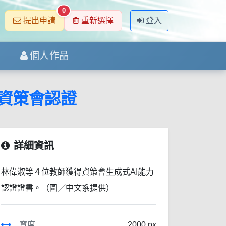
0
提出申請
重新選擇
登入
個人作品
得資策會認證
詳細資訊
林偉淑等４位教師獲得資策會生成式AI能力
認證證書。（圖／中文系提供）
寬度
2000 px