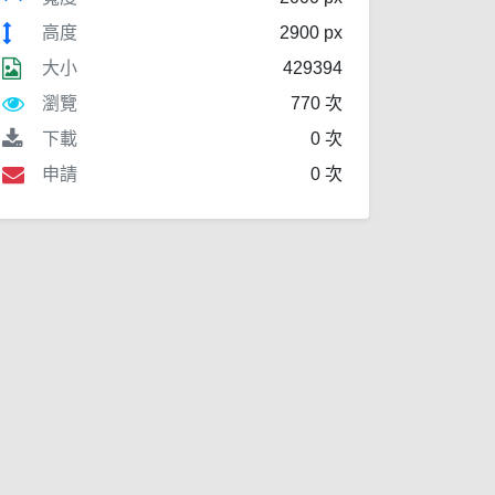
高度
2900 px
大小
429394
瀏覽
770 次
下載
0 次
申請
0 次