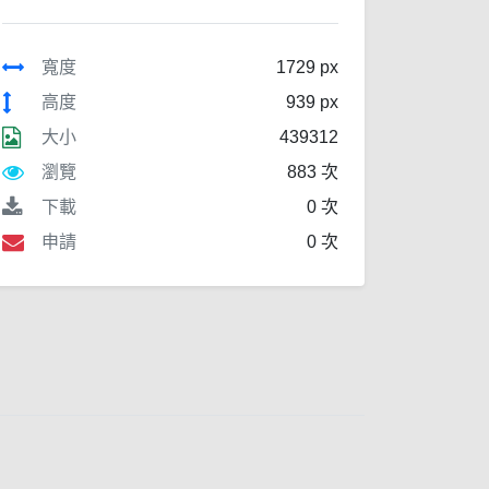
寬度
1729 px
高度
939 px
大小
439312
瀏覽
883 次
下載
0 次
申請
0 次