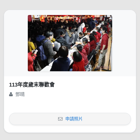
113年度歲末聯歡會
鄧晴
申請照片