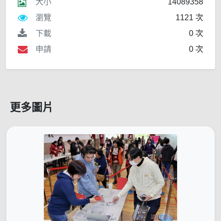
大小
14089358
瀏覽
1121 次
下載
0 次
申請
0 次
更多圖片