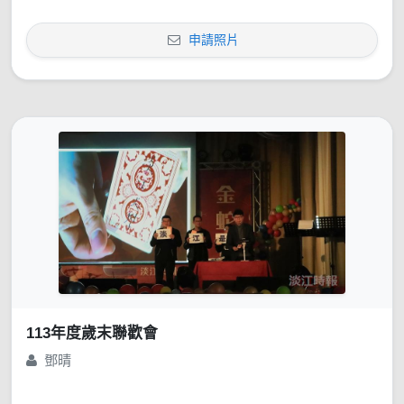
申請照片
113年度歲末聯歡會
鄧晴