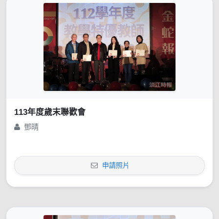
113年度歲末聯歡會
鄧晴
申請照片