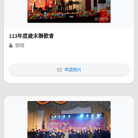
113年度歲末聯歡會
鄧晴
申請照片