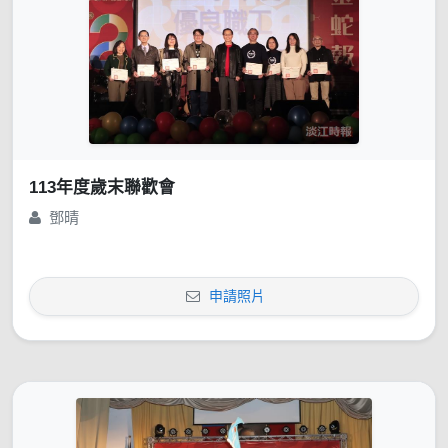
113年度歲末聯歡會
鄧晴
申請照片