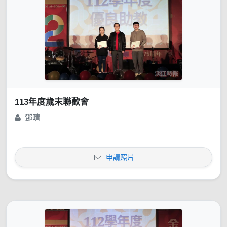
113年度歲末聯歡會
鄧晴
申請照片