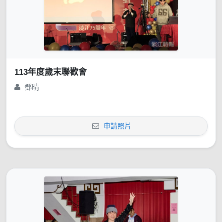
113年度歲末聯歡會
鄧晴
申請照片