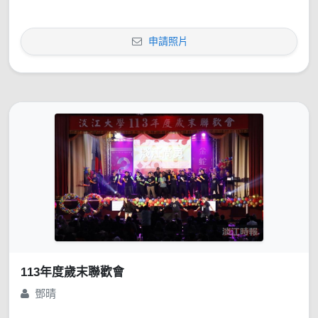
申請照片
113年度歲末聯歡會
鄧晴