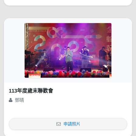
113年度歲末聯歡會
鄧晴
申請照片