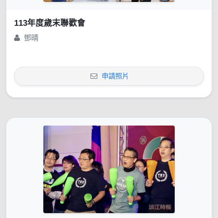
113年度歲末聯歡會
鄧晴
申請照片