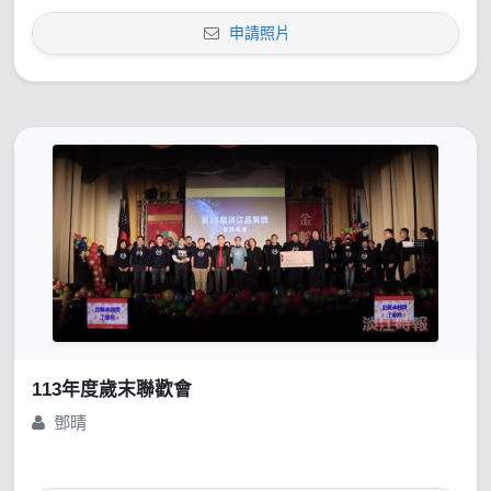
申請照片
113年度歲末聯歡會
鄧晴