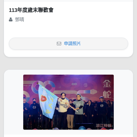
113年度歲末聯歡會
鄧晴
申請照片