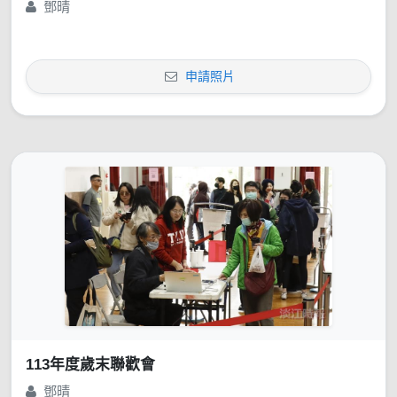
鄧晴
申請照片
113年度歲末聯歡會
鄧晴