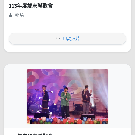
113年度歲末聯歡會
鄧晴
申請照片