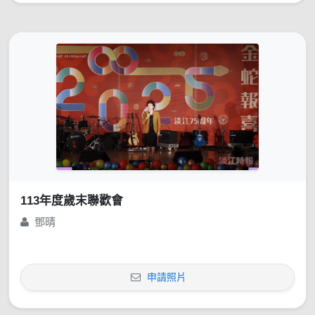
113年度歲末聯歡會
鄧晴
申請照片