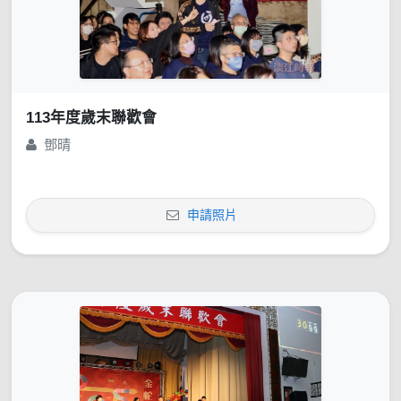
113年度歲末聯歡會
鄧晴
申請照片