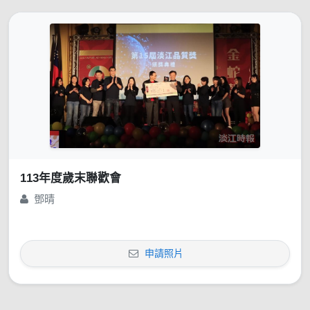
113年度歲末聯歡會
鄧晴
申請照片