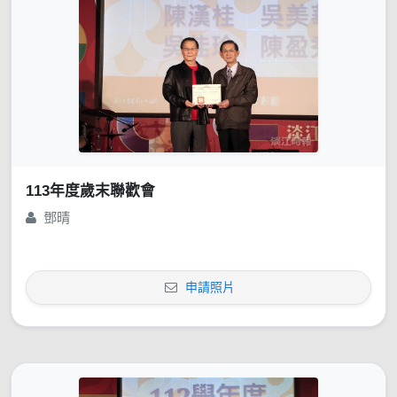
113年度歲末聯歡會
鄧晴
申請照片