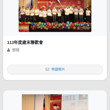
113年度歲末聯歡會
鄧晴
申請照片