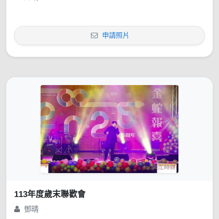
申請照片
113年度歲末聯歡會
鄧晴