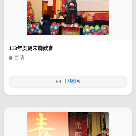
113年度歲末聯歡會
鄧晴
申請照片