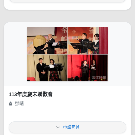
113年度歲末聯歡會
鄧晴
申請照片