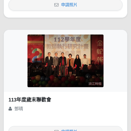
申請照片
113年度歲末聯歡會
鄧晴