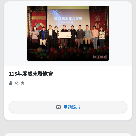
113年度歲末聯歡會
鄧晴
申請照片