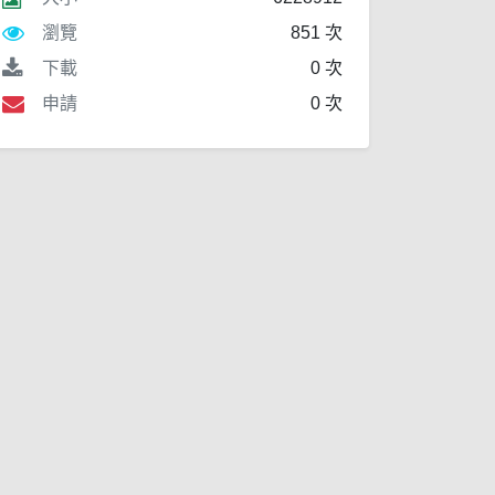
瀏覽
851 次
下載
0 次
申請
0 次