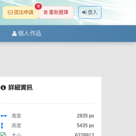
0
提出申請
重新選擇
登入
個人作品
詳細資訊
寬度
2835 px
高度
5435 px
大小
6228912