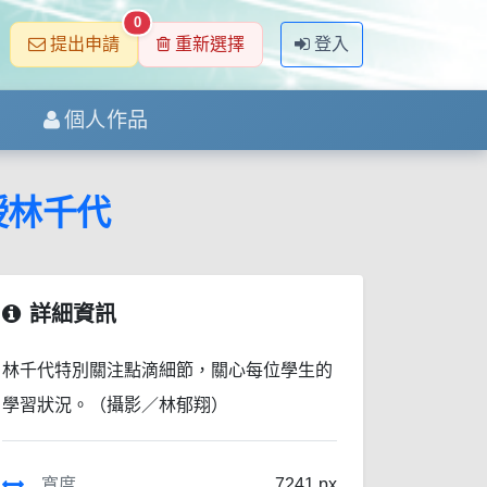
0
提出申請
重新選擇
登入
個人作品
授林千代
詳細資訊
林千代特別關注點滴細節，關心每位學生的
學習狀況。（攝影／林郁翔）
寬度
7241 px