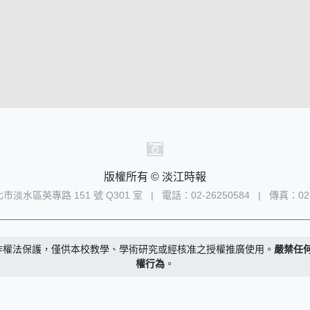
版權所有 © 淡江時報
新北市淡水區英專路 151 號 Q301 室
|
電話：02-26250584
|
傳真：02-
作權法保護，僅供本校教學、學術研究或經核准之授權推廣使用。
嚴禁任
權行為
。