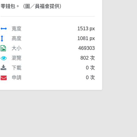
零錢包。（圖／員福會提供）
寬度
1513 px
高度
1081 px
大小
469303
瀏覽
802 次
下載
0 次
申請
0 次