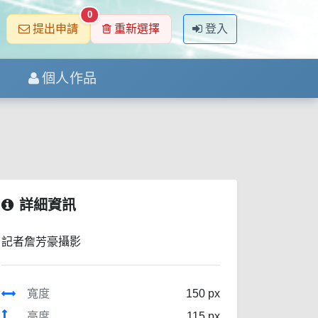
0
提出申請
重新選擇
登入
個人作品
詳細資訊
記者詹芳豪攝影
寬度
150 px
高度
115 px