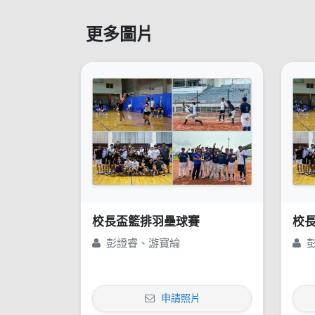
更多圖片
校長盃籃排羽壘球賽
校
彭證睿、游寶綸
彭
申請照片