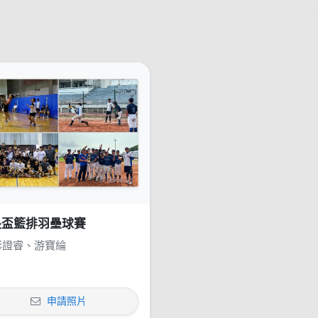
長盃籃排羽壘球賽
證睿、游寶綸
申請照片