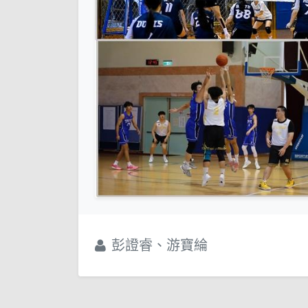
彭證睿、游寶綸