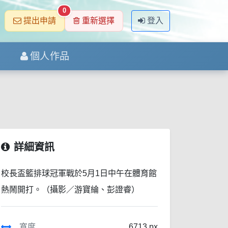
0
提出申請
重新選擇
登入
個人作品
詳細資訊
校長盃籃排球冠軍戰於5月1日中午在體育館
熱鬧開打。（攝影／游寶綸、彭證睿）
寬度
6713 px