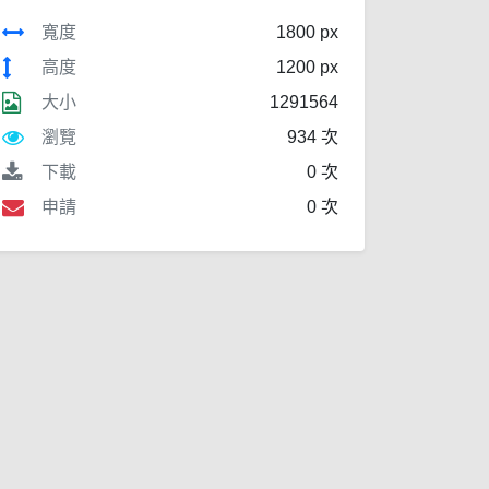
寬度
1800 px
高度
1200 px
大小
1291564
瀏覽
934 次
下載
0 次
申請
0 次