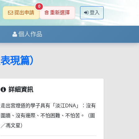
0
提出申請
重新選擇
登入
個人作品
友表現篇）
詳細資訊
走出宮燈道的學子具有「淡江DNA」：沒有
圍牆、沒有邊際、不怕困難、不怕苦。（圖
／馮文星）