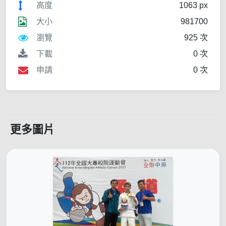
高度
1063 px
大小
981700
瀏覽
925 次
下載
0 次
申請
0 次
更多圖片