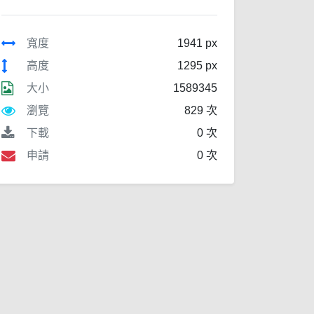
寬度
1941 px
高度
1295 px
大小
1589345
瀏覽
829 次
下載
0 次
申請
0 次