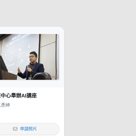
中心舉辦AI講座
江彥紳
申請照片