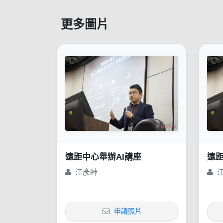
更多圖片
遠距中心舉辦AI講座
遠距
江彥紳
申請照片