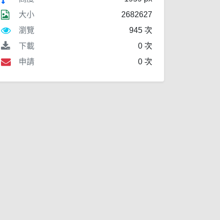
大小
2682627
瀏覽
945 次
下載
0 次
申請
0 次