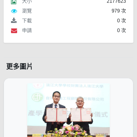
大小
2177623
瀏覽
979 次
下載
0 次
申請
0 次
更多圖片