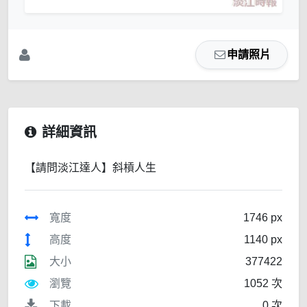
申請照片
詳細資訊
【請問淡江達人】斜槓人生
寬度
1746 px
高度
1140 px
大小
377422
瀏覽
1052 次
下載
0 次