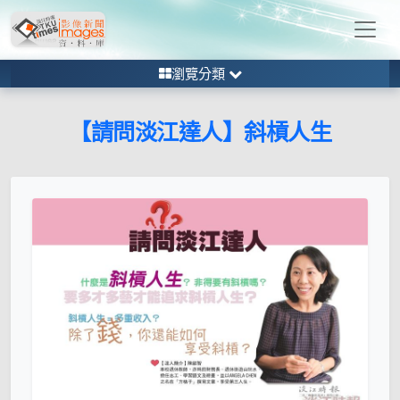
瀏覽分類
【請問淡江達人】斜槓人生