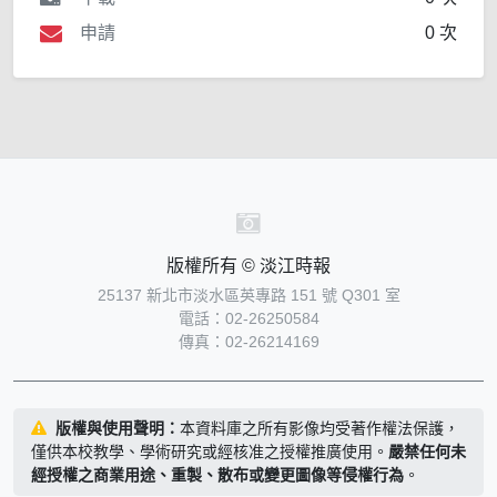
申請
0 次
版權所有 © 淡江時報
25137 新北市淡水區英專路 151 號 Q301 室
電話：02-26250584
傳真：02-26214169
版權與使用聲明：
本資料庫之所有影像均受著作權法保護，
僅供本校教學、學術研究或經核准之授權推廣使用。
嚴禁任何未
經授權之商業用途、重製、散布或變更圖像等侵權行為
。