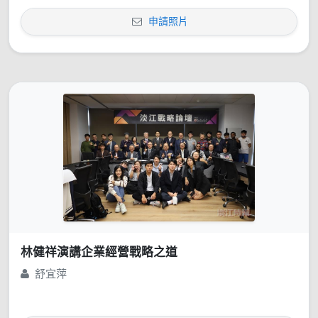
申請照片
林健祥演講企業經營戰略之道
舒宜萍