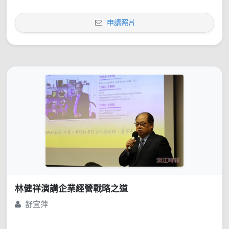
申請照片
林健祥演講企業經營戰略之道
舒宜萍