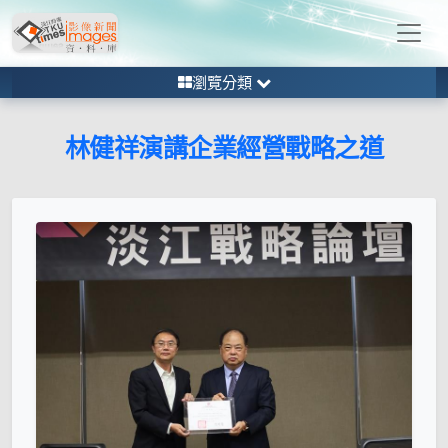
瀏覽分類
林健祥演講企業經營戰略之道