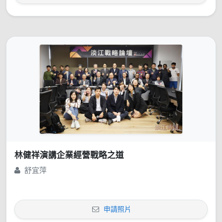
林健祥演講企業經營戰略之道
舒宜萍
申請照片