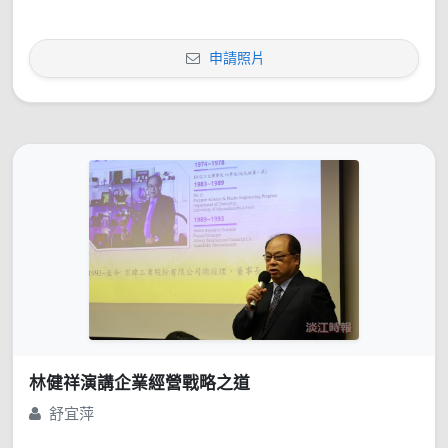
申請照片
林健祥演講企業經營戰略之道
舒宜萍