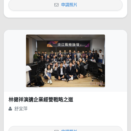
申請照片
林健祥演講企業經營戰略之道
舒宜萍