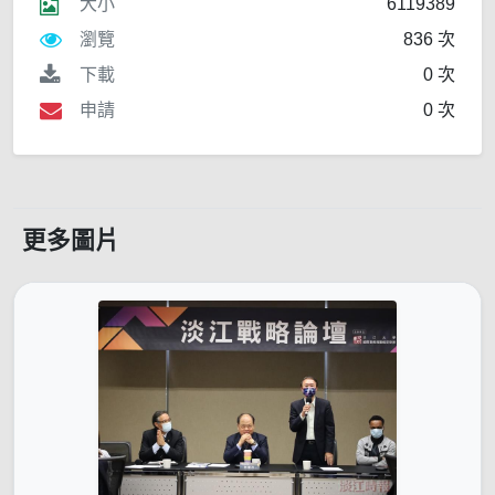
大小
6119389
瀏覽
836 次
下載
0 次
申請
0 次
更多圖片