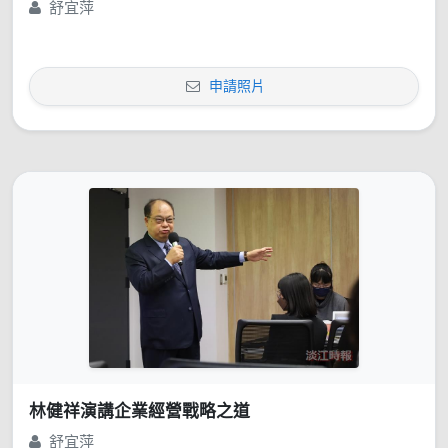
舒宜萍
申請照片
林健祥演講企業經營戰略之道
舒宜萍