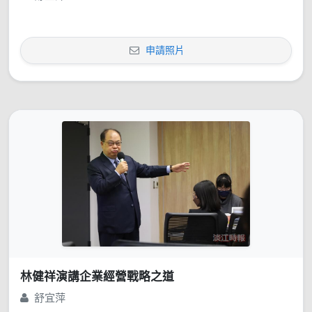
申請照片
林健祥演講企業經營戰略之道
舒宜萍