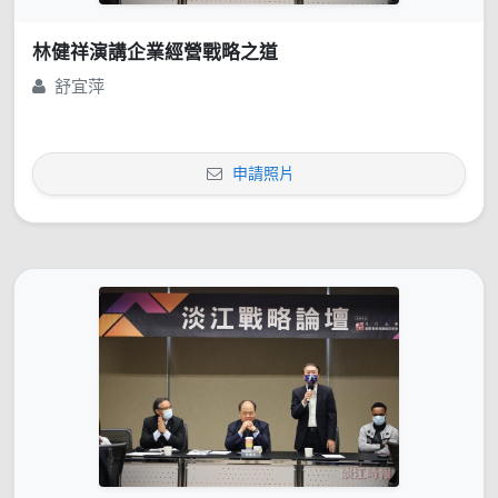
林健祥演講企業經營戰略之道
舒宜萍
申請照片