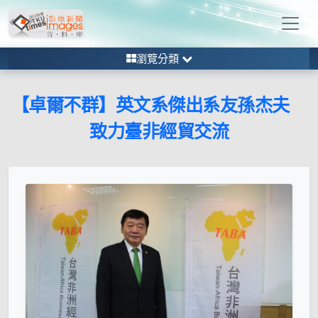
瀏覽分類
【卓爾不群】英文系傑出系友孫杰夫
致力臺非經貿交流