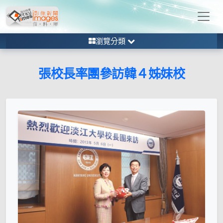
瀏覽分類
張校長率團參訪韓４姊妹校