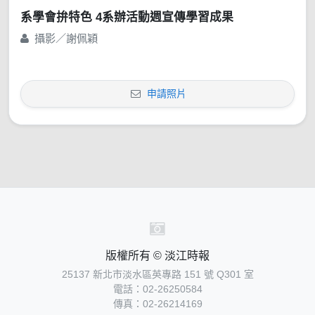
系學會拚特色 4系辦活動週宣傳學習成果
攝影／謝佩穎
申請照片
版權所有 © 淡江時報
25137 新北市淡水區英專路 151 號 Q301 室
電話：02-26250584
傳真：02-26214169